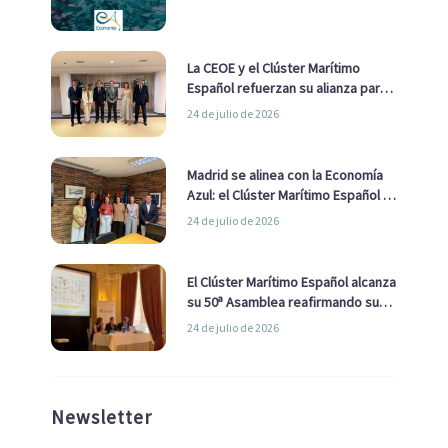
La CEOE y el Clúster Marítimo
Español refuerzan su alianza para
impulsar una estrategia Nacional
24 de julio de 2026
de Economía Azul
Madrid se alinea con la Economía
Azul: el Clúster Marítimo Español y
la Real Liga Naval avanzan alianzas
24 de julio de 2026
con el Ayuntamiento
El Clúster Marítimo Español alcanza
su 50ª Asamblea reafirmando su
liderazgo en la Economía Azul
24 de julio de 2026
Newsletter