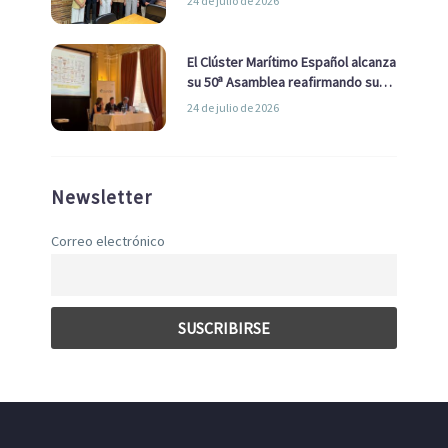
24 de julio de 2026
con el Ayuntamiento
El Clúster Marítimo Español alcanza
su 50ª Asamblea reafirmando su
liderazgo en la Economía Azul
24 de julio de 2026
Newsletter
Correo electrónico