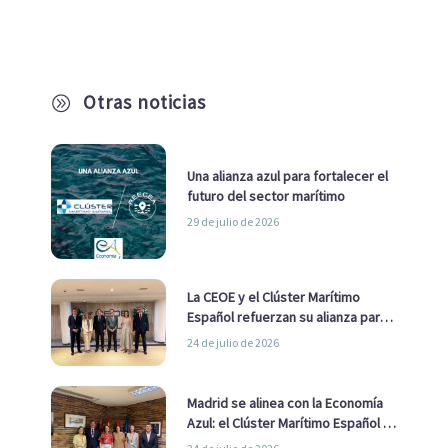
Otras noticias
A
Una alianza azul para fortalecer el
futuro del sector marítimo
29 de julio de 2026
La CEOE y el Clúster Marítimo
Español refuerzan su alianza para
impulsar una estrategia Nacional
24 de julio de 2026
de Economía Azul
Madrid se alinea con la Economía
Azul: el Clúster Marítimo Español y
la Real Liga Naval avanzan alianzas