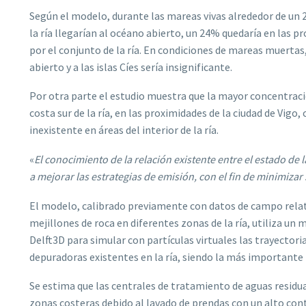
Según el modelo, durante las mareas vivas alrededor de un 2
la ría llegarían al océano abierto, un 24% quedaría en las pro
por el conjunto de la ría. En condiciones de mareas muertas
abierto y a las islas Cíes sería insignificante.
Por otra parte el estudio muestra que la mayor concentrac
costa sur de la ría, en las proximidades de la ciudad de Vi
inexistente en áreas del interior de la ría.
«
El conocimiento de la relación existente entre el estado de 
a mejorar las estrategias de emisión, con el fin de minimizar 
El modelo, calibrado previamente con datos de campo relat
mejillones de roca en diferentes zonas de la ría, utiliza 
Delft3D para simular con partículas virtuales las trayectori
depuradoras existentes en la ría, siendo la más importante
Se estima que las centrales de tratamiento de aguas residua
zonas costeras debido al lavado de prendas con un alto con