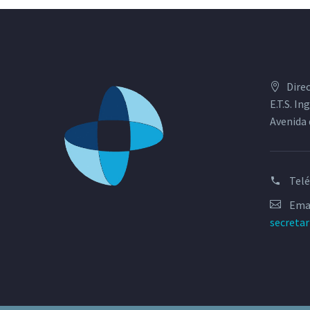
Dire
E.T.S. I
Avenida 
Tel
Emai
secreta