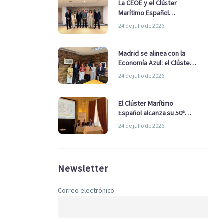
La CEOE y el Clúster
Marítimo Español
refuerzan su alianza para
24 de julio de 2026
impulsar una estrategia
Nacional de Economía Azul
Madrid se alinea con la
Economía Azul: el Clúster
Marítimo Español y la Real
24 de julio de 2026
Liga Naval avanzan
alianzas con el
Ayuntamiento
El Clúster Marítimo
Español alcanza su 50ª
Asamblea reafirmando su
24 de julio de 2026
liderazgo en la Economía
Azul
Newsletter
Correo electrónico