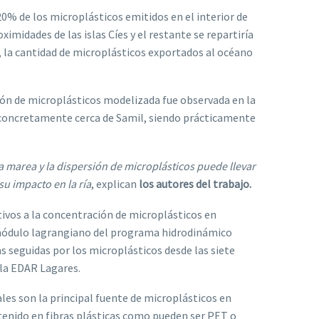
0% de los microplásticos emitidos en el interior de
ximidades de las islas Cíes y el restante se repartiría
, la cantidad de microplásticos exportados al océano
ión de microplásticos modelizada fue observada en la
go, concretamente cerca de Samil, siendo prácticamente
la marea y la dispersión de microplásticos puede llevar
su impacto en la ría
, explican
los autores del trabajo.
ivos a la concentración de microplásticos en
un módulo lagrangiano del programa hidrodinámico
as seguidas por los microplásticos desde las siete
 la EDAR Lagares.
les son la principal fuente de microplásticos en
tenido en fibras plásticas como pueden ser PET o