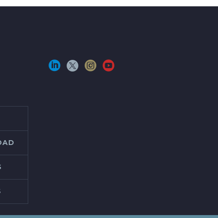
IDAD
S
S