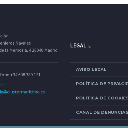
cción
ngenieros Navales
LEGAL
de la Memoria, 4 28040 Madrid
AVISO LEGAL
éfono
+34 608 389 171
POLÍTICA DE PRIVAC
l:
ria@clustermaritimo.es
POLÍTICA DE COOKIE
CANAL DE DENUNCIA