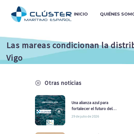
INICIO
QUIÉNES SOM
Las mareas condicionan la distri
Vigo
Otras noticias
A
Una alianza azul para
fortalecer el futuro del
sector marítimo
29 de julio de 2026