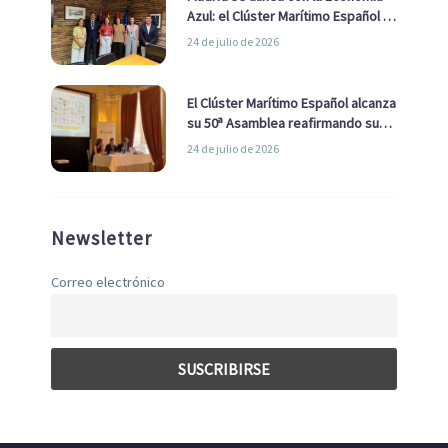
Azul: el Clúster Marítimo Español y
la Real Liga Naval avanzan alianzas
24 de julio de 2026
con el Ayuntamiento
El Clúster Marítimo Español alcanza
su 50ª Asamblea reafirmando su
liderazgo en la Economía Azul
24 de julio de 2026
Newsletter
Correo electrónico