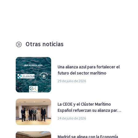
Otras noticias
A
Una alianza azul para fortalecer el
futuro del sector marítimo
29 de julio de 2026
La CEOE y el Clúster Marítimo
Español refuerzan su alianza para
impulsar una estrategia Nacional
24 de julio de 2026
de Economía Azul
Madrid se alinea con la Economía