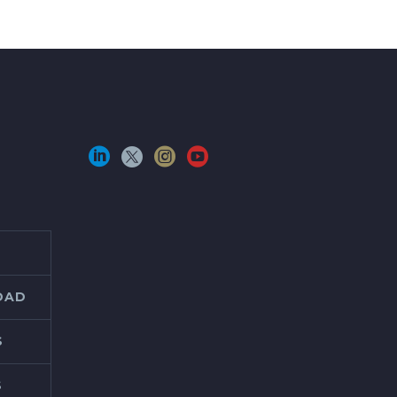
IDAD
S
S