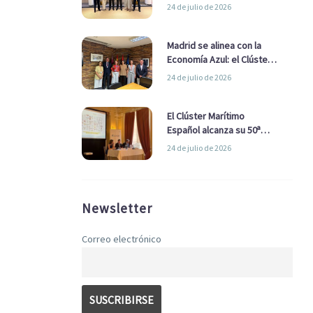
refuerzan su alianza para
24 de julio de 2026
impulsar una estrategia
Nacional de Economía Azul
Madrid se alinea con la
Economía Azul: el Clúster
Marítimo Español y la Real
24 de julio de 2026
Liga Naval avanzan
alianzas con el
Ayuntamiento
El Clúster Marítimo
Español alcanza su 50ª
Asamblea reafirmando su
24 de julio de 2026
liderazgo en la Economía
Azul
Newsletter
Correo electrónico