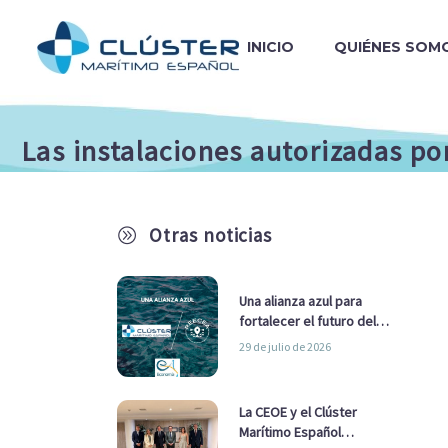
INICIO
QUIÉNES SOM
Las instalaciones autorizadas por
Otras noticias
A
Una alianza azul para
fortalecer el futuro del
sector marítimo
29 de julio de 2026
La CEOE y el Clúster
Marítimo Español