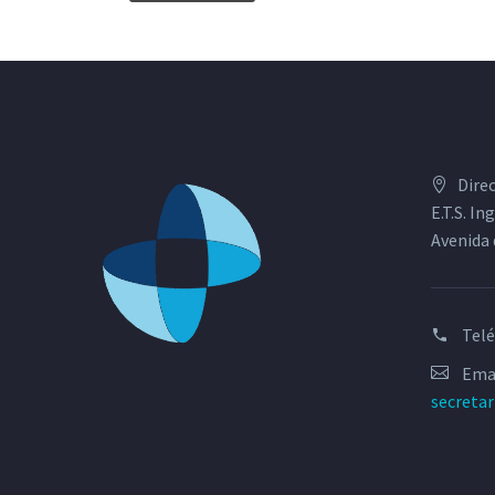
Dire
E.T.S. I
Avenida 
Tel
Emai
secreta