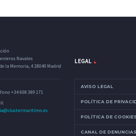
cción
ngenieros Navales
LEGAL
de la Memoria, 4 28040 Madrid
AVISO LEGAL
éfono
+34 608 389 171
POLÍTICA DE PRIVAC
l:
ria@clustermaritimo.es
POLÍTICA DE COOKIE
CANAL DE DENUNCIA