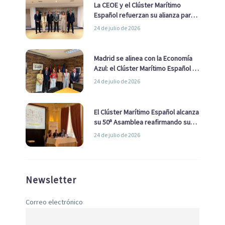
La CEOE y el Clúster Marítimo
Español refuerzan su alianza para
impulsar una estrategia Nacional
24 de julio de 2026
de Economía Azul
Madrid se alinea con la Economía
Azul: el Clúster Marítimo Español y
la Real Liga Naval avanzan alianzas
24 de julio de 2026
con el Ayuntamiento
El Clúster Marítimo Español alcanza
su 50ª Asamblea reafirmando su
liderazgo en la Economía Azul
24 de julio de 2026
Newsletter
Correo electrónico