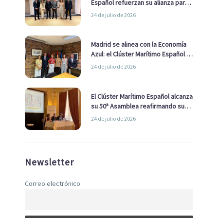
Español refuerzan su alianza para
impulsar una estrategia Nacional
24 de julio de 2026
de Economía Azul
Madrid se alinea con la Economía
Azul: el Clúster Marítimo Español y
la Real Liga Naval avanzan alianzas
24 de julio de 2026
con el Ayuntamiento
El Clúster Marítimo Español alcanza
su 50ª Asamblea reafirmando su
liderazgo en la Economía Azul
24 de julio de 2026
Newsletter
Correo electrónico