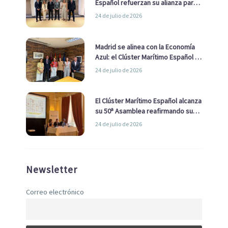
Español refuerzan su alianza para
impulsar una estrategia Nacional
24 de julio de 2026
de Economía Azul
Madrid se alinea con la Economía
Azul: el Clúster Marítimo Español y
la Real Liga Naval avanzan alianzas
24 de julio de 2026
con el Ayuntamiento
El Clúster Marítimo Español alcanza
su 50ª Asamblea reafirmando su
liderazgo en la Economía Azul
24 de julio de 2026
Newsletter
Correo electrónico