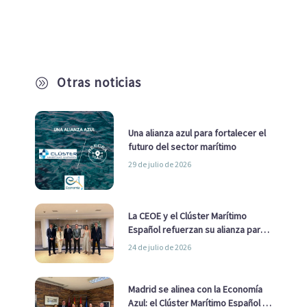
Otras noticias
A
Una alianza azul para fortalecer el
futuro del sector marítimo
29 de julio de 2026
La CEOE y el Clúster Marítimo
Español refuerzan su alianza para
impulsar una estrategia Nacional
24 de julio de 2026
de Economía Azul
Madrid se alinea con la Economía
Azul: el Clúster Marítimo Español y