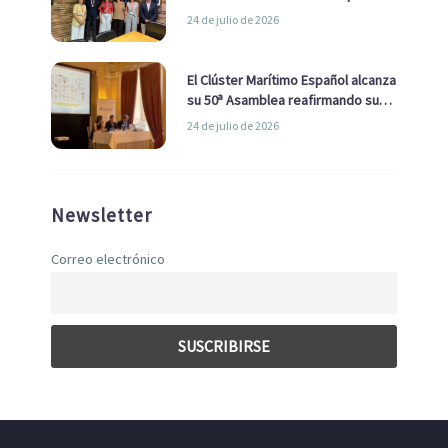
la Real Liga Naval avanzan alianzas
24 de julio de 2026
con el Ayuntamiento
El Clúster Marítimo Español alcanza
su 50ª Asamblea reafirmando su
liderazgo en la Economía Azul
24 de julio de 2026
Newsletter
Correo electrónico