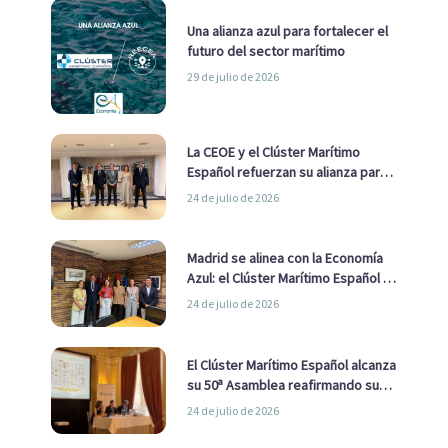
Una alianza azul para fortalecer el
futuro del sector marítimo
29 de julio de 2026
La CEOE y el Clúster Marítimo
Español refuerzan su alianza para
impulsar una estrategia Nacional
24 de julio de 2026
de Economía Azul
Madrid se alinea con la Economía
Azul: el Clúster Marítimo Español y
la Real Liga Naval avanzan alianzas
24 de julio de 2026
con el Ayuntamiento
El Clúster Marítimo Español alcanza
su 50ª Asamblea reafirmando su
liderazgo en la Economía Azul
24 de julio de 2026