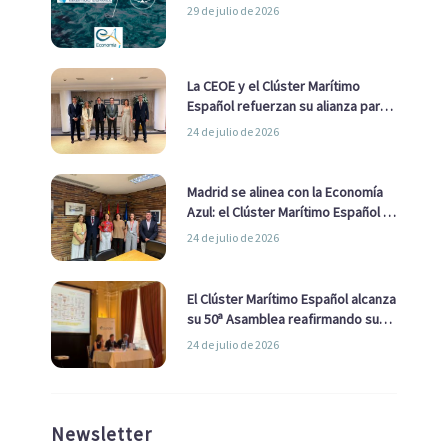
29 de julio de 2026
La CEOE y el Clúster Marítimo
Español refuerzan su alianza para
impulsar una estrategia Nacional
24 de julio de 2026
de Economía Azul
Madrid se alinea con la Economía
Azul: el Clúster Marítimo Español y
la Real Liga Naval avanzan alianzas
24 de julio de 2026
con el Ayuntamiento
El Clúster Marítimo Español alcanza
su 50ª Asamblea reafirmando su
liderazgo en la Economía Azul
24 de julio de 2026
Newsletter