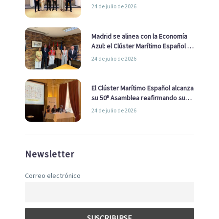
impulsar una estrategia Nacional
24 de julio de 2026
de Economía Azul
Madrid se alinea con la Economía
Azul: el Clúster Marítimo Español y
la Real Liga Naval avanzan alianzas
24 de julio de 2026
con el Ayuntamiento
El Clúster Marítimo Español alcanza
su 50ª Asamblea reafirmando su
liderazgo en la Economía Azul
24 de julio de 2026
Newsletter
Correo electrónico