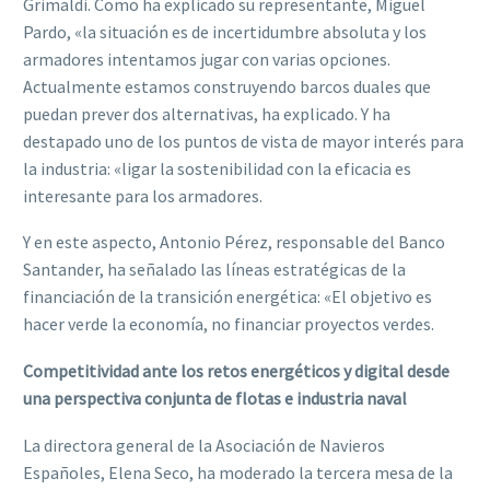
Grimaldi. Como ha
explicado su representante, Miguel
Pardo, «
l
a
situación es de incertidumbre absoluta
y los
armadores intenta
mos
jugar con varias opciones.
Actualmente estamos construyendo barcos
duales que
puedan prever dos alternativas
,
ha
explicado.
Y ha
destapado uno
de los puntos de vista de mayor interés para
la industria: «l
igar
la sostenibilidad con la eficacia es
interesante para los armadores
.
Y en este aspecto, Antonio Pérez, responsable del Banco
Santander, ha señalado las líneas
estratégicas de la
financi
ación de la transición energética: «
El objetivo es
hacer verde la
economía, no financiar proyectos verdes
.
Competitividad ante los retos energéticos y digital desde
una perspectiva conjunta de
flotas e industria naval
La directora general de la Asociac
ión de Navieros
Españoles, Elena Seco, ha moderado la
tercera mesa de la