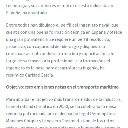
tecnología y su cambio es el motor de esta industria en
España
, ha apuntado.
Entre todos han dibujado el per
fil del ingeniero naval, que
cuenta con una buena formación
técnica en España y ofrece
una gran polivalencia. Se requiere un perfil resolutivo
,
proactivo,
con capacidad de l
ideraz
go y dispuesto a
continuar actualizando su formación y capacitación
a lo
larg
o de su trayectoria profesional.
«La formación del
ingeniero es la base para desarrollar
su ingenio, ha
resumido
Caridad García
.
Objetivo: cero emisiones netas en el transporte marítimo.
Para abordar el objetivo más transformador de la industria,
la neu
tralidad climática en 2050, s
e ha celebrado la mesa
redonda patrocinada por el despacho legal Penningtons
Manches
Cooper y la naviera Trasmed. «
Un
o
de los
retos
más exigentes a los que se enfrenta la
humanidad
, como la