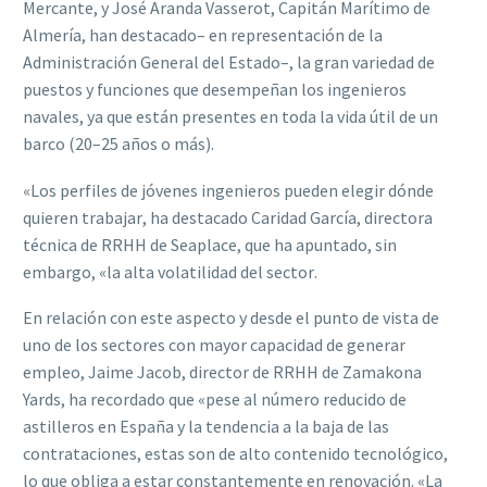
Mercante,
y
José Aranda Vasserot
,
Capitán Marítimo de
Almería
, han
destacado
–
en representación de la
Administración
General
del Estado
–
, la gran variedad de
puestos y funciones que
desempeñan
los ingenieros
navales
,
ya que están presentes en toda
la vida útil de un
barco (20
–
25 años o más).
«Los perfiles d
e jóvenes ingenieros pueden elegir dónde
quieren trabajar, ha destacado
Caridad García, directora
técnica de RRHH de Seaplace
,
que ha apuntado, sin
embargo, «la
alta volatilidad del sector.
En relación con este aspecto y desde el punto de vista de
un
o de los sectores con mayor
capacidad de generar
empleo,
Jaime Jacob, director de RRHH de Zamakona
Yards
, ha
recordado que «pese a
l número reducido de
astilleros en España
y
la tendencia a la baja de
las
contrataciones
,
estas
son
de
alto
contenido
tecnológico,
lo
que
obliga
a
estar
constantemente en renovación
. «La