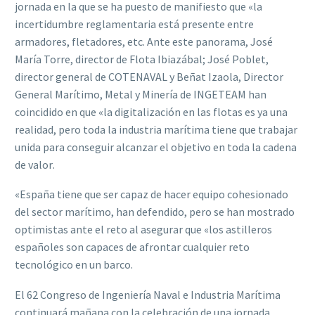
jornada en la que se ha puesto de manifiesto que «l
a
incertidumbre
reglamentaria está presente entre
armadores, fletadores, etc.
 Ante este panorama, José
María Torre, director de Flo
ta Ibiazábal; José Poblet,
director general de COTENAVAL y
Beñat Izaola, Director
General Marítimo, Metal y Minería de INGETEAM han
coincidido en
que «l
a digitalización en las flotas es ya una
realidad
, pero t
oda la industria marítima tiene que
trabajar
un
ida para conseguir alcanzar el objetivo
en toda la cadena
de valor.
«
España tiene que ser capaz de hacer equipo cohesionado
del sector marítimo
, han
defendido,
pero se han mostrado
optimistas ante el reto al asegurar que «l
os astilleros
españoles son capaces de afrontar cualquier reto
tecnológico en un barco
.
El
62
Congreso
de
Ingeniería
Naval
e
Industria
Marítima
continuará
mañana
con
la
celebración de una
jornada