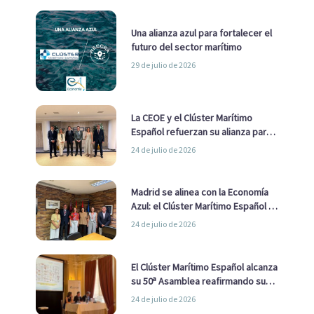
Una alianza azul para fortalecer el
futuro del sector marítimo
29 de julio de 2026
La CEOE y el Clúster Marítimo
Español refuerzan su alianza para
impulsar una estrategia Nacional
24 de julio de 2026
de Economía Azul
Madrid se alinea con la Economía
Azul: el Clúster Marítimo Español y
la Real Liga Naval avanzan alianzas
24 de julio de 2026
con el Ayuntamiento
El Clúster Marítimo Español alcanza
su 50ª Asamblea reafirmando su
liderazgo en la Economía Azul
24 de julio de 2026