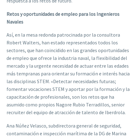
respuesta a los retos de futuro.
Retos y oportunidades de empleo para los Ingenieros
Navales
Así,
en
la
mesa
redonda
patrocinada
por
la
consultora
Robert
Walters,
han
estado
representados todos los
sectores, que han coincidido en las grandes oportunidades
de
empleo que ofrece la industria naval, la flexibilidad del
mercado y la urgente necesidad de
actuar entre
las edades
más tempranas para orientar su formación e interés hacia
las
disciplinas STEM.
«D
etectar necesidades futuras;
fomentar vocaciones STEM y aportar por la
formación y la
capacitación de profesionales
, son los retos que ha
asumido como propios
Nago
re Rubio Terradillos, senior
recruiter del equipo de atracción de talento de Iberdrola
.
Ana Núñez Velasco, subdirectora general de seguridad,
contaminación e inspección marítima
de la DG
de Marina