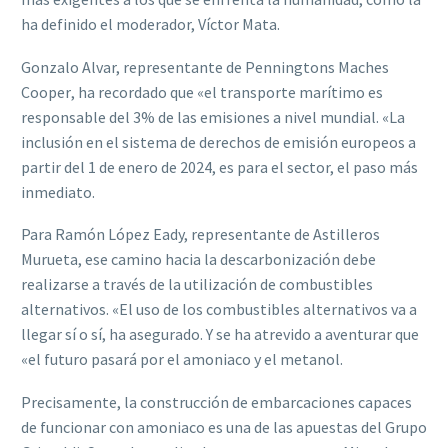
ha definido el moderador, Víctor Mat
a.
Gonzalo
Alvar,
representante
de
Penningtons
Maches
Cooper
,
ha
recordado
que
«e
l
transporte marítimo es
responsable del 3% de las emisiones a nivel mundial
. «La
inclusión
en el sistema de derechos de emisión europeos a
partir del 1 de enero de 2024
,
es para el
sector, el paso más
inmediato.
Para
Ramón
López
Eady,
representante
de
Astilleros
Murueta,
ese
camino
hacia
la
descarbonización debe
realizarse
a través de
la utilización de
combustibles
alternativos.
«
El
uso de los combustibles alternativos v
a a
llegar sí o sí
, ha asegurado. Y se ha atrevido a
aventurar que
«
e
l
futuro pasará por
el
amoniaco
y el
metanol
.
Precisamente, la construcción de embarcaciones capaces
de funcionar con amoniaco es una
de las apuestas del Grupo