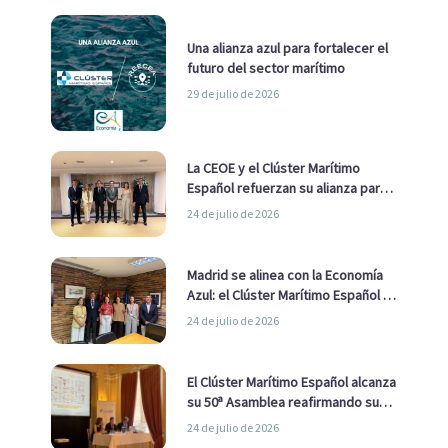
Una alianza azul para fortalecer el
futuro del sector marítimo
29 de julio de 2026
La CEOE y el Clúster Marítimo
Español refuerzan su alianza para
impulsar una estrategia Nacional
24 de julio de 2026
de Economía Azul
Madrid se alinea con la Economía
Azul: el Clúster Marítimo Español y
la Real Liga Naval avanzan alianzas
24 de julio de 2026
con el Ayuntamiento
El Clúster Marítimo Español alcanza
su 50ª Asamblea reafirmando su
liderazgo en la Economía Azul
24 de julio de 2026