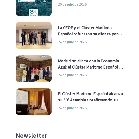
29 de julio de 2026
La CEOE y el Clúster Marítimo
Español refuerzan su alianza para
impulsar una estrategia Nacional
24 de julio de 2026
de Economía Azul
Madrid se alinea con la Economía
Azul: el Clúster Marítimo Español y
la Real Liga Naval avanzan alianzas
24 de julio de 2026
con el Ayuntamiento
El Clúster Marítimo Español alcanza
su 50ª Asamblea reafirmando su
liderazgo en la Economía Azul
24 de julio de 2026
Newsletter