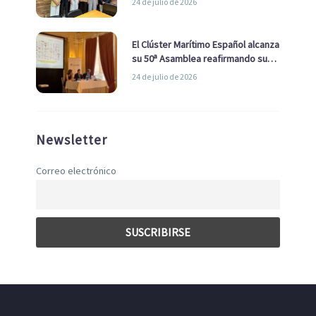
24 de julio de 2026
con el Ayuntamiento
El Clúster Marítimo Español alcanza
su 50ª Asamblea reafirmando su
liderazgo en la Economía Azul
24 de julio de 2026
Newsletter
Correo electrónico