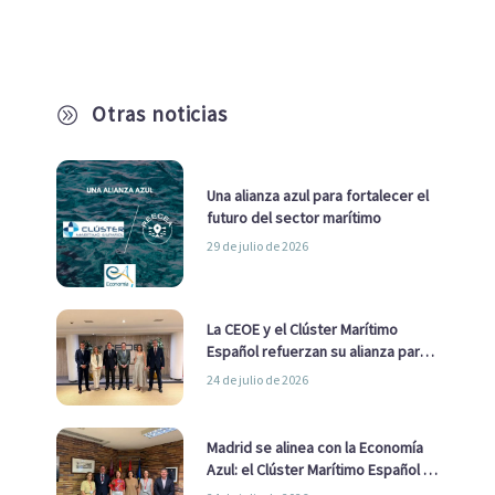
Otras noticias
A
Una alianza azul para fortalecer el
futuro del sector marítimo
29 de julio de 2026
La CEOE y el Clúster Marítimo
Español refuerzan su alianza para
impulsar una estrategia Nacional
24 de julio de 2026
de Economía Azul
Madrid se alinea con la Economía
Azul: el Clúster Marítimo Español y
la Real Liga Naval avanzan alianzas