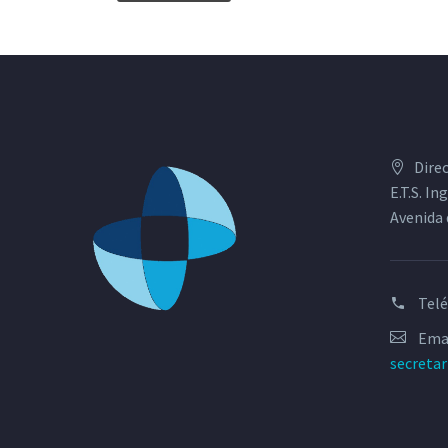
Dire
E.T.S. I
Avenida 
Tel
Emai
secreta