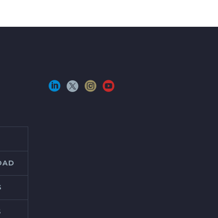
IDAD
S
S