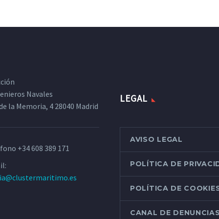
cción
ngenieros Navales
LEGAL
de la Memoria, 4 28040 Madrid
AVISO LEGAL
éfono
+34 608 389 171
POLÍTICA DE PRIVAC
l:
ria@clustermaritimo.es
POLÍTICA DE COOKIE
CANAL DE DENUNCIA