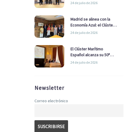
refuerzan su alianza para
24 de julio de 2026
impulsar una estrategia
Nacional de Economía Azul
Madrid se alinea con la
Economía Azul: el Clúster
Marítimo Español y la Real
24 de julio de 2026
Liga Naval avanzan
alianzas con el
Ayuntamiento
El Clúster Marítimo
Español alcanza su 50ª
Asamblea reafirmando su
24 de julio de 2026
liderazgo en la Economía
Azul
Newsletter
Correo electrónico