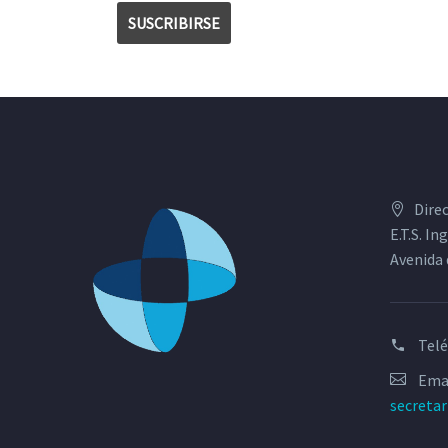
Dire
E.T.S. I
Avenida 
Tel
Emai
secreta