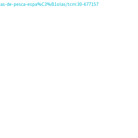
tas-de-pesca-espa%C3%B1olas/tcm:30-677157