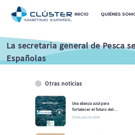
INICIO
QUIÉNES SOM
La secretaria general de Pesca s
Españolas
Otras noticias
A
Una alianza azul para
fortalecer el futuro del
sector marítimo
29 de julio de 2026