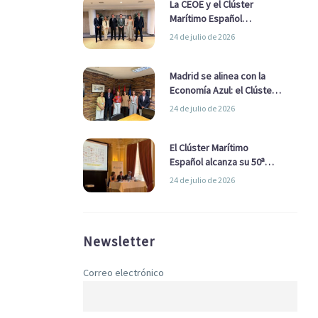
La CEOE y el Clúster
Marítimo Español
refuerzan su alianza para
24 de julio de 2026
impulsar una estrategia
Nacional de Economía Azul
Madrid se alinea con la
Economía Azul: el Clúster
Marítimo Español y la Real
24 de julio de 2026
Liga Naval avanzan
alianzas con el
Ayuntamiento
El Clúster Marítimo
Español alcanza su 50ª
Asamblea reafirmando su
24 de julio de 2026
liderazgo en la Economía
Azul
Newsletter
Correo electrónico