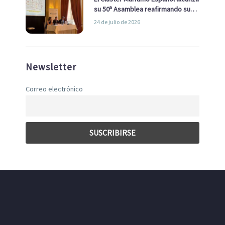
su 50ª Asamblea reafirmando su
liderazgo en la Economía Azul
24 de julio de 2026
Newsletter
Correo electrónico