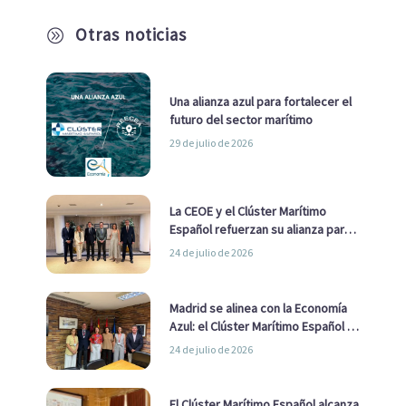
Otras noticias
A
Una alianza azul para fortalecer el
futuro del sector marítimo
29 de julio de 2026
La CEOE y el Clúster Marítimo
Español refuerzan su alianza para
impulsar una estrategia Nacional
24 de julio de 2026
de Economía Azul
Madrid se alinea con la Economía
Azul: el Clúster Marítimo Español y
la Real Liga Naval avanzan alianzas
24 de julio de 2026
con el Ayuntamiento
El Clúster Marítimo Español alcanza