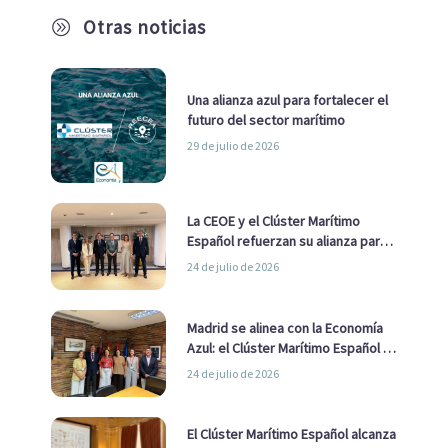
Otras noticias
A
Una alianza azul para fortalecer el
futuro del sector marítimo
29 de julio de 2026
La CEOE y el Clúster Marítimo
Español refuerzan su alianza para
impulsar una estrategia Nacional
24 de julio de 2026
de Economía Azul
Madrid se alinea con la Economía
Azul: el Clúster Marítimo Español y
la Real Liga Naval avanzan alianzas
24 de julio de 2026
con el Ayuntamiento
El Clúster Marítimo Español alcanza