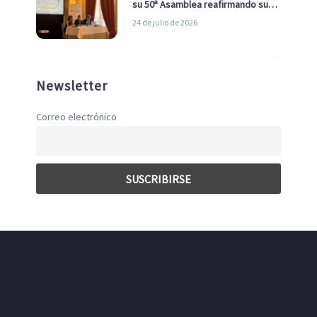
su 50ª Asamblea reafirmando su
liderazgo en la Economía Azul
24 de julio de 2026
Newsletter
Correo electrónico