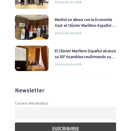
impulsar una estrategia Nacional
24 de julio de 2026
de Economía Azul
Madrid se alinea con la Economía
Azul: el Clúster Marítimo Español y
la Real Liga Naval avanzan alianzas
24 de julio de 2026
con el Ayuntamiento
El Clúster Marítimo Español alcanza
su 50ª Asamblea reafirmando su
liderazgo en la Economía Azul
24 de julio de 2026
Newsletter
Correo electrónico