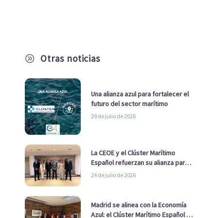
Otras noticias
A
Una alianza azul para fortalecer el
futuro del sector marítimo
29 de julio de 2026
La CEOE y el Clúster Marítimo
Español refuerzan su alianza para
impulsar una estrategia Nacional
24 de julio de 2026
de Economía Azul
Madrid se alinea con la Economía
Azul: el Clúster Marítimo Español y