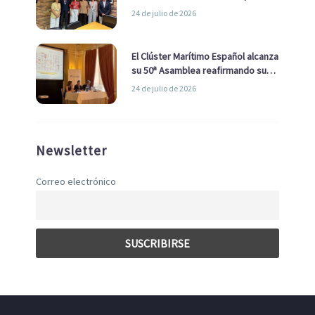
la Real Liga Naval avanzan alianzas
24 de julio de 2026
con el Ayuntamiento
El Clúster Marítimo Español alcanza
su 50ª Asamblea reafirmando su
liderazgo en la Economía Azul
24 de julio de 2026
Newsletter
Correo electrónico