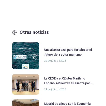
Otras noticias
A
Una alianza azul para fortalecer el
futuro del sector marítimo
29 de julio de 2026
La CEOE y el Clúster Marítimo
Español refuerzan su alianza para
impulsar una estrategia Nacional
24 de julio de 2026
de Economía Azul
Madrid se alinea con la Economía