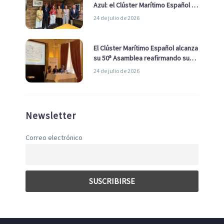
Azul: el Clúster Marítimo Español y
la Real Liga Naval avanzan alianzas
24 de julio de 2026
con el Ayuntamiento
El Clúster Marítimo Español alcanza
su 50ª Asamblea reafirmando su
liderazgo en la Economía Azul
24 de julio de 2026
Newsletter
Correo electrónico