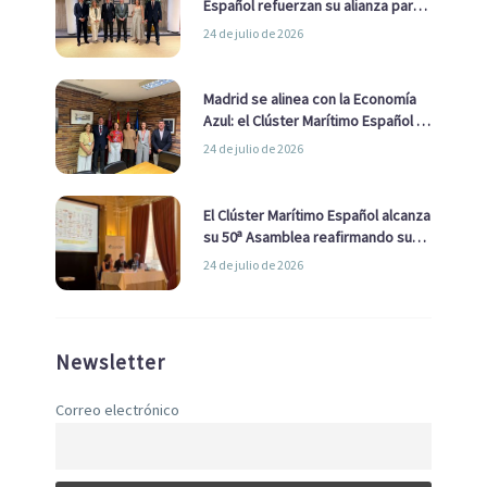
Español refuerzan su alianza para
impulsar una estrategia Nacional
24 de julio de 2026
de Economía Azul
Madrid se alinea con la Economía
Azul: el Clúster Marítimo Español y
la Real Liga Naval avanzan alianzas
24 de julio de 2026
con el Ayuntamiento
El Clúster Marítimo Español alcanza
su 50ª Asamblea reafirmando su
liderazgo en la Economía Azul
24 de julio de 2026
Newsletter
Correo electrónico