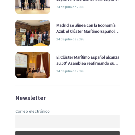
impulsar una estrategia Nacional
24 de julio de 2026
de Economía Azul
Madrid se alinea con la Economía
Azul: el Clúster Marítimo Español y
la Real Liga Naval avanzan alianzas
24 de julio de 2026
con el Ayuntamiento
El Clúster Marítimo Español alcanza
su 50ª Asamblea reafirmando su
liderazgo en la Economía Azul
24 de julio de 2026
Newsletter
Correo electrónico