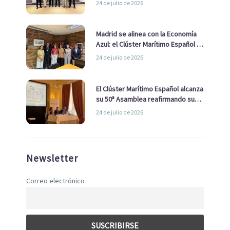
24 de julio de 2026
de Economía Azul
Madrid se alinea con la Economía
Azul: el Clúster Marítimo Español y
la Real Liga Naval avanzan alianzas
24 de julio de 2026
con el Ayuntamiento
El Clúster Marítimo Español alcanza
su 50ª Asamblea reafirmando su
liderazgo en la Economía Azul
24 de julio de 2026
Newsletter
Correo electrónico