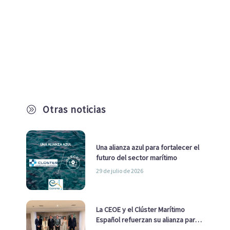
Otras noticias
A
Una alianza azul para fortalecer el
futuro del sector marítimo
29 de julio de 2026
La CEOE y el Clúster Marítimo
Español refuerzan su alianza para
impulsar una estrategia Nacional