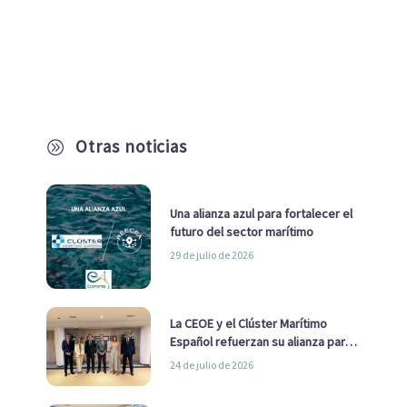
Otras noticias
A
Una alianza azul para fortalecer el
futuro del sector marítimo
29 de julio de 2026
La CEOE y el Clúster Marítimo
Español refuerzan su alianza para
impulsar una estrategia Nacional
24 de julio de 2026
de Economía Azul