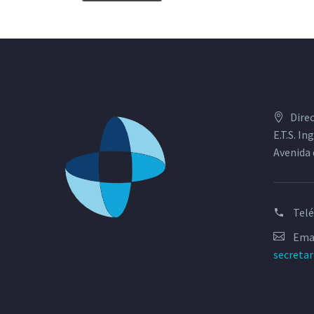
Dire
E.T.S. I
Avenida 
Tel
Emai
secreta