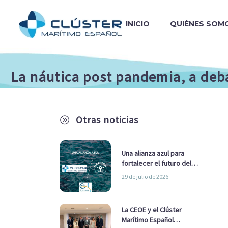
INICIO
QUIÉNES SOM
La náutica post pandemia, a deb
Otras noticias
A
Una alianza azul para
fortalecer el futuro del
sector marítimo
29 de julio de 2026
La CEOE y el Clúster
Marítimo Español