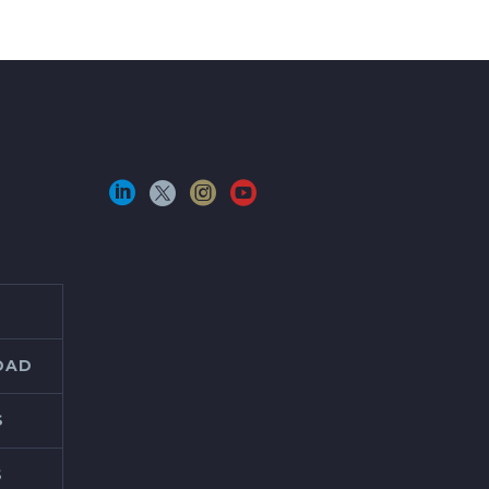
IDAD
S
S