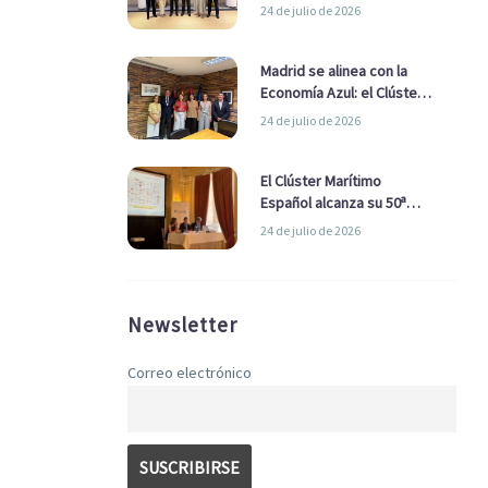
refuerzan su alianza para
24 de julio de 2026
impulsar una estrategia
Nacional de Economía Azul
Madrid se alinea con la
Economía Azul: el Clúster
Marítimo Español y la Real
24 de julio de 2026
Liga Naval avanzan
alianzas con el
Ayuntamiento
El Clúster Marítimo
Español alcanza su 50ª
Asamblea reafirmando su
24 de julio de 2026
liderazgo en la Economía
Azul
Newsletter
Correo electrónico