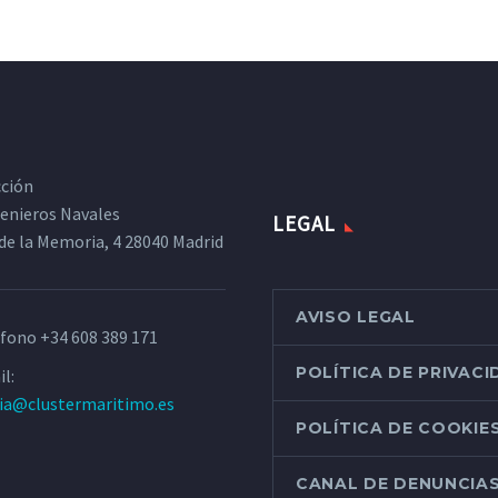
cción
ngenieros Navales
LEGAL
de la Memoria, 4 28040 Madrid
AVISO LEGAL
éfono
+34 608 389 171
POLÍTICA DE PRIVAC
l:
ria@clustermaritimo.es
POLÍTICA DE COOKIE
CANAL DE DENUNCIA