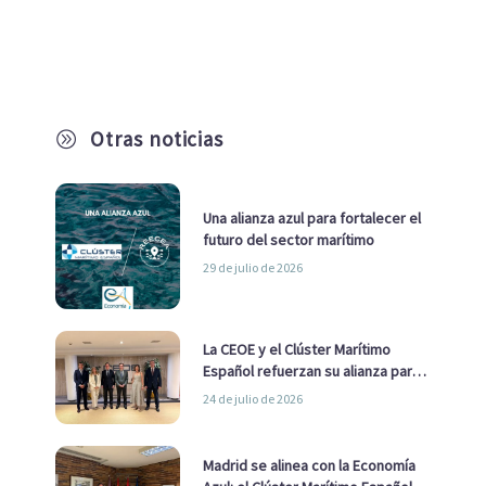
Otras noticias
A
Una alianza azul para fortalecer el
futuro del sector marítimo
29 de julio de 2026
La CEOE y el Clúster Marítimo
Español refuerzan su alianza para
impulsar una estrategia Nacional
24 de julio de 2026
de Economía Azul
Madrid se alinea con la Economía