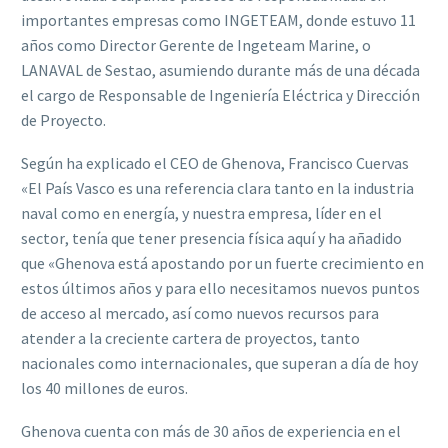
importante
s
empresas como INGETEAM
,
donde estuvo 11
años como Direc
tor Gerente de Ingeteam
Marine
,
o
LANAVAL de Sestao, asumiendo durante más de un
a
década
el cargo de
Responsable de Ingeniería Eléctrica y Dirección
de Proyecto
.
Según ha explicado el CEO de Ghenova, Francisco Cuervas
«
El País Vasco
es
una
referencia
clara
tanto
en la industria
naval
como en energía,
y nuestra
empresa
,
líder en
el
sector
,
tenía que tener presencia física aquí
y ha añadido
que «
Ghenova está
apostando por
un fuerte crecimiento en
estos últimos años
y
para ello necesitamos n
uevos puntos
de acceso al
mercado, así
como nuevos
recursos
para
atender a la
creciente cartera de proyectos, tanto
nacionales como internacionales, que supera
n
a
día de hoy
los 40 millones de euros
.
Ghenova
cuenta con más de 30 años de experiencia en el