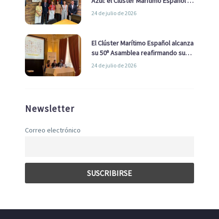
Azul: el Clúster Marítimo Español y
la Real Liga Naval avanzan alianzas
24 de julio de 2026
con el Ayuntamiento
El Clúster Marítimo Español alcanza
su 50ª Asamblea reafirmando su
liderazgo en la Economía Azul
24 de julio de 2026
Newsletter
Correo electrónico