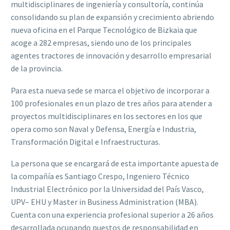
multidisciplinares de ingeniería y consultoría,
contin
úa
consolidando
su plan de
expansión y crecimiento ab
riendo
nueva oficin
a
en el Parque Tecnológico de Bizkaia
que
acoge a 282 empresas
,
siendo uno de los principales
agentes tractores de innovación y
desarrollo empresarial
de la provincia.
Para esta nueva sede se
marca
el objetivo de
incorporar a
100 profesionales en un plazo
de tres años para atender a
proyectos multidisciplinares
en los
sectores en los que
opera
como
son
Naval
y
Defensa,
Energía
e
Industria,
Transformación
Digital
e I
nfraestructuras.
La persona que se encargará de esta importante apuesta de
la compañía es Santiago
Crespo
, Ingeniero Técnico
Industrial Electrónico por la
Universidad del País Vasco,
UPV
–
EHU
y
Master in Business Administration (MBA)
.
Cuenta con una experiencia profesional
superior a 26 años
desarrollada ocupando puestos de responsabilidad en