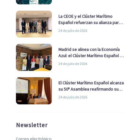
La CEOE y el Clúster Marítimo
Español refuerzan su alianza para
impulsar una estrategia Nacional
24 de julio de 2026
de Economía Azul
Madrid se alinea con la Economía
Azul: el Clúster Marítimo Español y
la Real Liga Naval avanzan alianzas
24 de julio de 2026
con el Ayuntamiento
El Clúster Marítimo Español alcanza
su 50ª Asamblea reafirmando su
liderazgo en la Economía Azul
24 de julio de 2026
Newsletter
Correo electrónico