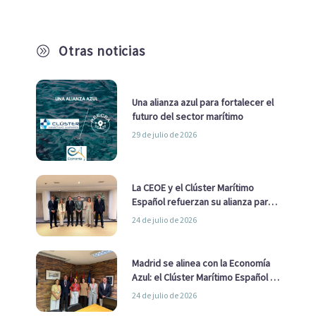
Otras noticias
A
Una alianza azul para fortalecer el
futuro del sector marítimo
29 de julio de 2026
La CEOE y el Clúster Marítimo
Español refuerzan su alianza para
impulsar una estrategia Nacional
24 de julio de 2026
de Economía Azul
Madrid se alinea con la Economía
Azul: el Clúster Marítimo Español y
la Real Liga Naval avanzan alianzas
24 de julio de 2026
con el Ayuntamiento