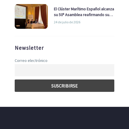
El Clúster Marítimo Español alcanza
su 50ª Asamblea reafirmando su
liderazgo en la Economía Azul
24 de julio de 2026
Newsletter
Correo electrónico