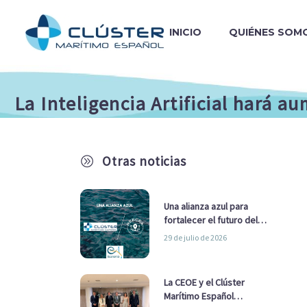
INICIO
QUIÉNES SOM
La Inteligencia Artificial hará 
Otras noticias
A
Una alianza azul para
fortalecer el futuro del
sector marítimo
29 de julio de 2026
La CEOE y el Clúster
Marítimo Español