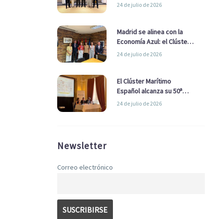
refuerzan su alianza para
24 de julio de 2026
impulsar una estrategia
Nacional de Economía Azul
Madrid se alinea con la
Economía Azul: el Clúster
Marítimo Español y la Real
24 de julio de 2026
Liga Naval avanzan
alianzas con el
Ayuntamiento
El Clúster Marítimo
Español alcanza su 50ª
Asamblea reafirmando su
24 de julio de 2026
liderazgo en la Economía
Azul
Newsletter
Correo electrónico