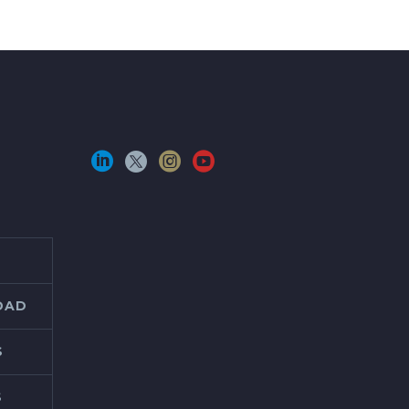
IDAD
S
S