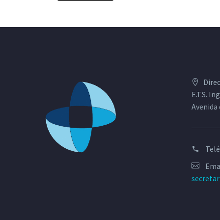
Dire
E.T.S. I
Avenida 
Tel
Emai
secreta