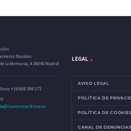
cción
ngenieros Navales
LEGAL
de la Memoria, 4 28040 Madrid
AVISO LEGAL
éfono
+34 608 389 171
POLÍTICA DE PRIVAC
l:
ria@clustermaritimo.es
POLÍTICA DE COOKIE
CANAL DE DENUNCIA