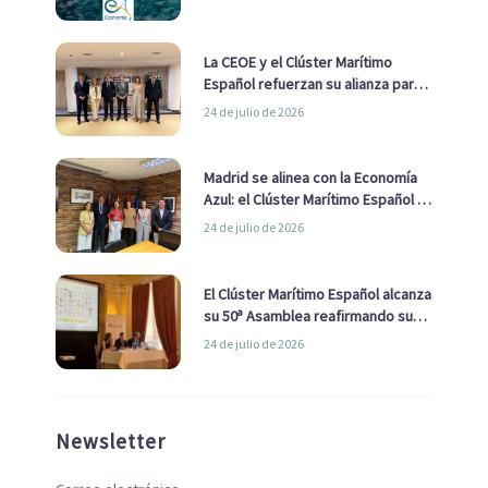
La CEOE y el Clúster Marítimo
Español refuerzan su alianza para
impulsar una estrategia Nacional
24 de julio de 2026
de Economía Azul
Madrid se alinea con la Economía
Azul: el Clúster Marítimo Español y
la Real Liga Naval avanzan alianzas
24 de julio de 2026
con el Ayuntamiento
El Clúster Marítimo Español alcanza
su 50ª Asamblea reafirmando su
liderazgo en la Economía Azul
24 de julio de 2026
Newsletter