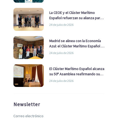
La CEOE y el Clúster Marítimo
Español refuerzan su alianza para
impulsar una estrategia Nacional
24 de julio de 2026
de Economía Azul
Madrid se alinea con la Economía
Azul: el Clúster Marítimo Español y
la Real Liga Naval avanzan alianzas
24 de julio de 2026
con el Ayuntamiento
El Clúster Marítimo Español alcanza
su 50ª Asamblea reafirmando su
liderazgo en la Economía Azul
24 de julio de 2026
Newsletter
Correo electrónico