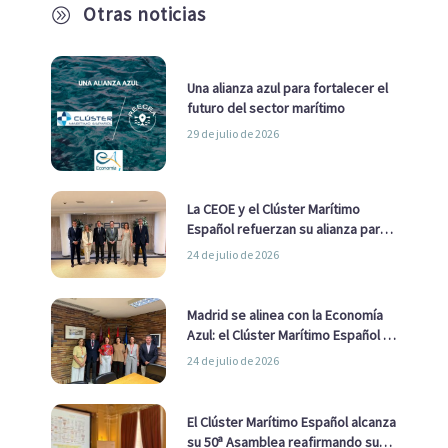
Otras noticias
A
Una alianza azul para fortalecer el
futuro del sector marítimo
29 de julio de 2026
La CEOE y el Clúster Marítimo
Español refuerzan su alianza para
impulsar una estrategia Nacional
24 de julio de 2026
de Economía Azul
Madrid se alinea con la Economía
Azul: el Clúster Marítimo Español y
la Real Liga Naval avanzan alianzas
24 de julio de 2026
con el Ayuntamiento
El Clúster Marítimo Español alcanza
su 50ª Asamblea reafirmando su