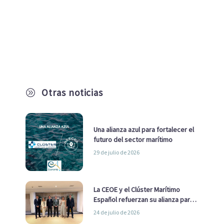
Otras noticias
A
Una alianza azul para fortalecer el
futuro del sector marítimo
29 de julio de 2026
La CEOE y el Clúster Marítimo
Español refuerzan su alianza para
impulsar una estrategia Nacional
24 de julio de 2026
de Economía Azul