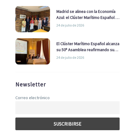
Madrid se alinea con la Economía
Azul: el Clúster Marítimo Español y
la Real Liga Naval avanzan alianzas
24 de julio de 2026
con el Ayuntamiento
El Clúster Marítimo Español alcanza
su 50ª Asamblea reafirmando su
liderazgo en la Economía Azul
24 de julio de 2026
Newsletter
Correo electrónico