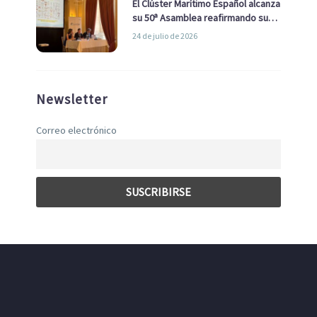
El Clúster Marítimo Español alcanza
su 50ª Asamblea reafirmando su
liderazgo en la Economía Azul
24 de julio de 2026
Newsletter
Correo electrónico