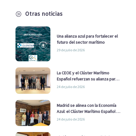
Otras noticias
A
Una alianza azul para fortalecer el
futuro del sector marítimo
29 de julio de 2026
La CEOE y el Clúster Marítimo
Español refuerzan su alianza para
impulsar una estrategia Nacional
24 de julio de 2026
de Economía Azul
Madrid se alinea con la Economía
Azul: el Clúster Marítimo Español y
la Real Liga Naval avanzan alianzas
24 de julio de 2026
con el Ayuntamiento