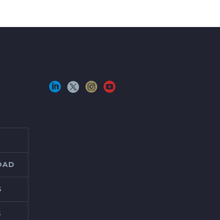
IDAD
S
S