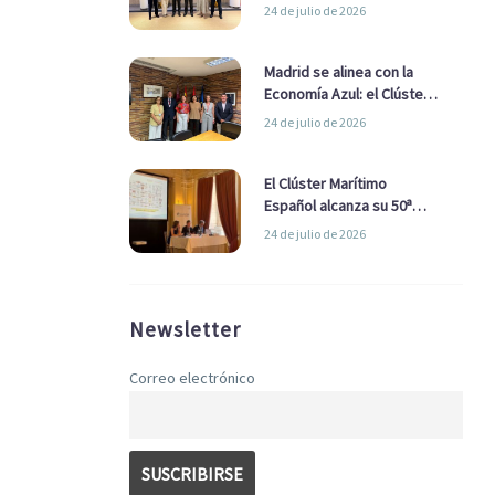
refuerzan su alianza para
24 de julio de 2026
impulsar una estrategia
Nacional de Economía Azul
Madrid se alinea con la
Economía Azul: el Clúster
Marítimo Español y la Real
24 de julio de 2026
Liga Naval avanzan
alianzas con el
Ayuntamiento
El Clúster Marítimo
Español alcanza su 50ª
Asamblea reafirmando su
24 de julio de 2026
liderazgo en la Economía
Azul
Newsletter
Correo electrónico