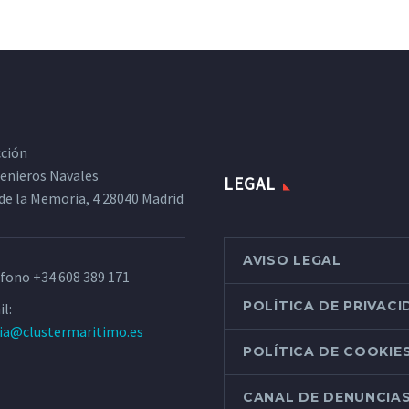
cción
ngenieros Navales
LEGAL
de la Memoria, 4 28040 Madrid
AVISO LEGAL
éfono
+34 608 389 171
POLÍTICA DE PRIVAC
l:
ria@clustermaritimo.es
POLÍTICA DE COOKIE
CANAL DE DENUNCIA