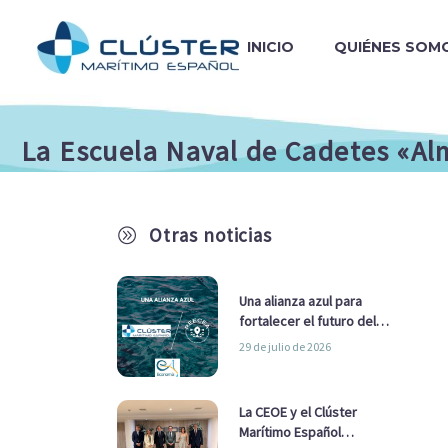
INICIO
QUIÉNES SOM
La Escuela Naval de Cadetes «Alm
Otras noticias
A
Una alianza azul para
fortalecer el futuro del
sector marítimo
29 de julio de 2026
La CEOE y el Clúster
Marítimo Español