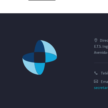
Dire
E.T.S. I
Avenida 
Tel
Emai
secreta