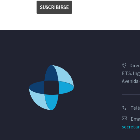
Dire
E.T.S. I
Avenida 
Tel
Emai
secreta