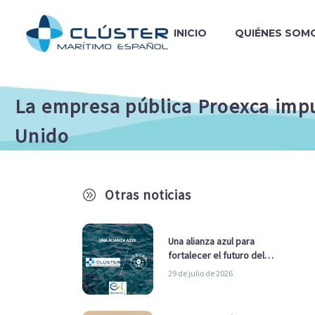
INICIO
QUIÉNES SOM
La empresa pública Proexca impul
Unido
Otras noticias
A
Una alianza azul para
fortalecer el futuro del
sector marítimo
29 de julio de 2026