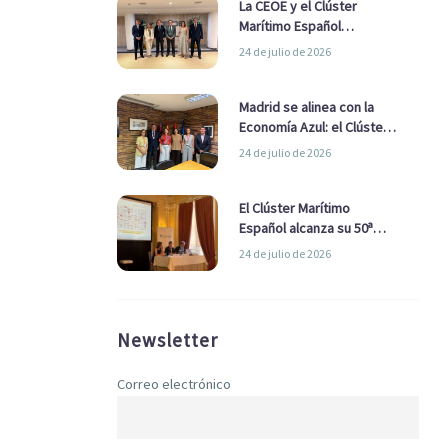
La CEOE y el Clúster
Marítimo Español
refuerzan su alianza para
24 de julio de 2026
impulsar una estrategia
Nacional de Economía Azul
Madrid se alinea con la
Economía Azul: el Clúster
Marítimo Español y la Real
24 de julio de 2026
Liga Naval avanzan
alianzas con el
Ayuntamiento
El Clúster Marítimo
Español alcanza su 50ª
Asamblea reafirmando su
24 de julio de 2026
liderazgo en la Economía
Azul
Newsletter
Correo electrónico