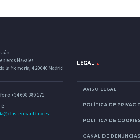
cción
ngenieros Navales
LEGAL
de la Memoria, 4 28040 Madrid
AVISO LEGAL
éfono
+34 608 389 171
POLÍTICA DE PRIVAC
l:
ria@clustermaritimo.es
POLÍTICA DE COOKIE
CANAL DE DENUNCIA