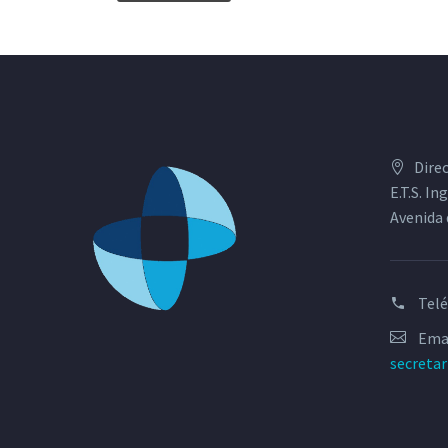
Dire
E.T.S. I
Avenida 
Tel
Emai
secreta