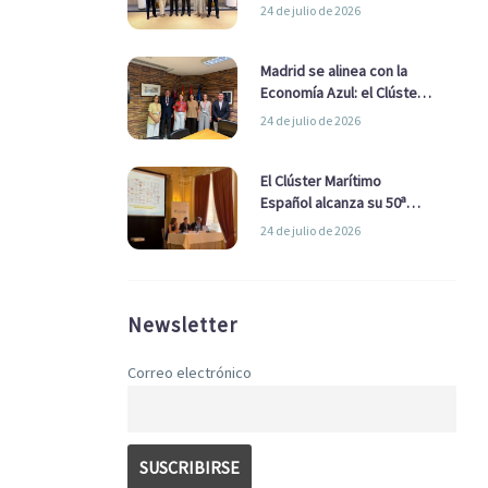
refuerzan su alianza para
24 de julio de 2026
impulsar una estrategia
Nacional de Economía Azul
Madrid se alinea con la
Economía Azul: el Clúster
Marítimo Español y la Real
24 de julio de 2026
Liga Naval avanzan
alianzas con el
Ayuntamiento
El Clúster Marítimo
Español alcanza su 50ª
Asamblea reafirmando su
24 de julio de 2026
liderazgo en la Economía
Azul
Newsletter
Correo electrónico