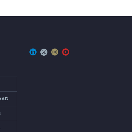
IDAD
S
S