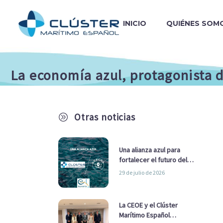
INICIO
QUIÉNES SOM
La economía azul, protagonista d
Otras noticias
A
Una alianza azul para
fortalecer el futuro del
sector marítimo
29 de julio de 2026
La CEOE y el Clúster
Marítimo Español