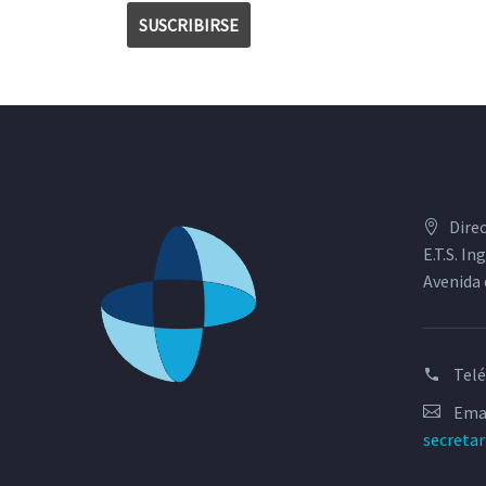
Dire
E.T.S. I
Avenida 
Tel
Emai
secreta