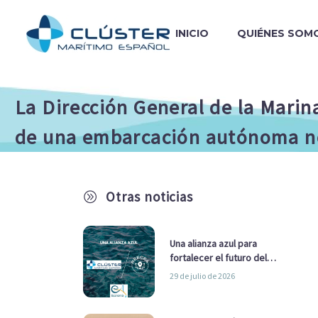
INICIO
QUIÉNES SOM
La Dirección General de la Mari
de una embarcación autónoma no
Otras noticias
A
Una alianza azul para
fortalecer el futuro del
sector marítimo
29 de julio de 2026