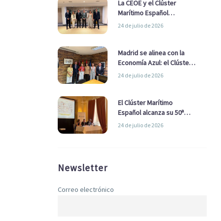
La CEOE y el Clúster
Marítimo Español
refuerzan su alianza para
24 de julio de 2026
impulsar una estrategia
Nacional de Economía Azul
Madrid se alinea con la
Economía Azul: el Clúster
Marítimo Español y la Real
24 de julio de 2026
Liga Naval avanzan
alianzas con el
Ayuntamiento
El Clúster Marítimo
Español alcanza su 50ª
Asamblea reafirmando su
24 de julio de 2026
liderazgo en la Economía
Azul
Newsletter
Correo electrónico