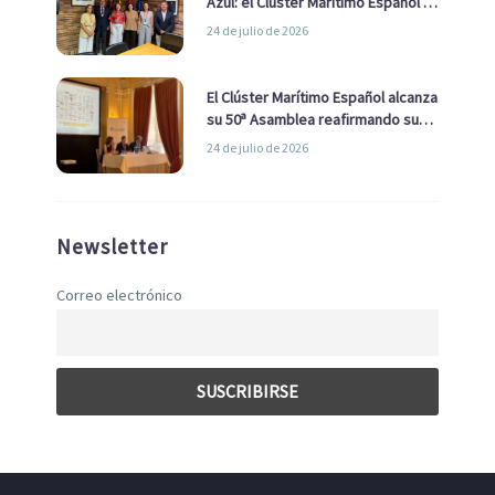
Azul: el Clúster Marítimo Español y
la Real Liga Naval avanzan alianzas
24 de julio de 2026
con el Ayuntamiento
El Clúster Marítimo Español alcanza
su 50ª Asamblea reafirmando su
liderazgo en la Economía Azul
24 de julio de 2026
Newsletter
Correo electrónico