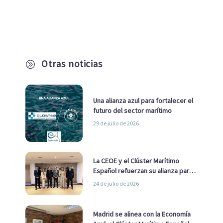
Otras noticias
A
Una alianza azul para fortalecer el
futuro del sector marítimo
29 de julio de 2026
La CEOE y el Clúster Marítimo
Español refuerzan su alianza para
impulsar una estrategia Nacional
24 de julio de 2026
de Economía Azul
Madrid se alinea con la Economía