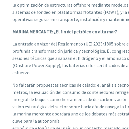
la optimización de estructuras offshore mediante modelos 
sistemas de fondeo en plataformas flotantes (FOWT), y la 
operativas seguras en transporte, instalación y mantenimi
MARINA MERCANTE: ¿El fin del petróleo en alta mar?
La entrada en vigor del Reglamento (UE) 2023/1805 sobre e
profunda transformación jurídica y tecnológica. El congreso 
sesiones técnicas que analizan el hidrógeno y el amoniaco
(Onshore Power Supply), las baterías o los certificados de
esfuerzo.
No faltarán propuestas técnicas de calado: el análisis tec
metros, la evaluación del consumo de contenedores refriger
integral de buques como herramienta de descarbonización. L
visión estratégica del sector sobre hacia dónde navega la 
la marina mercante abordará uno de los debates más estraté
clave para la autonomía
económica y logística del país. En un contexto marcado po