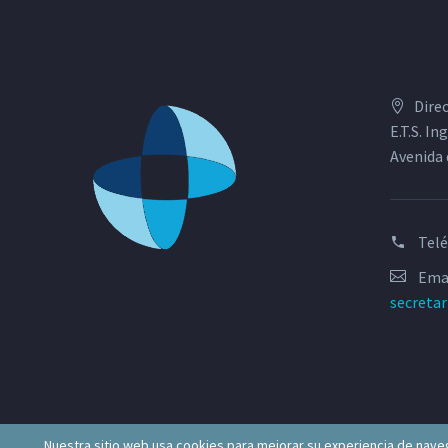
Dire
E.T.S. I
Avenida 
Tel
Emai
secreta
Nuestra sitio web usa cookies para mejorar su experiencia de naveg