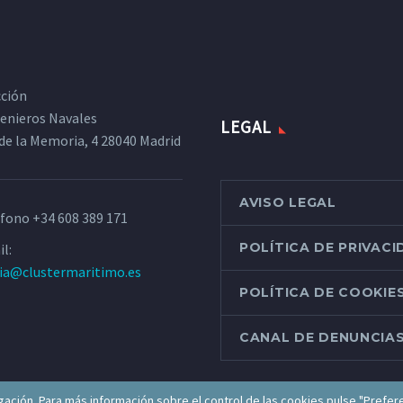
cción
ngenieros Navales
LEGAL
de la Memoria, 4 28040 Madrid
AVISO LEGAL
éfono
+34 608 389 171
POLÍTICA DE PRIVAC
l:
ria@clustermaritimo.es
POLÍTICA DE COOKIE
CANAL DE DENUNCIA
ación. Para más información sobre el control de las cookies pulse "Prefer