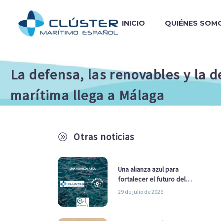
INICIO
QUIÉNES SOM
La defensa, las renovables y la 
marítima llega a Málaga
Otras noticias
A
Una alianza azul para
fortalecer el futuro del
sector marítimo
29 de julio de 2026