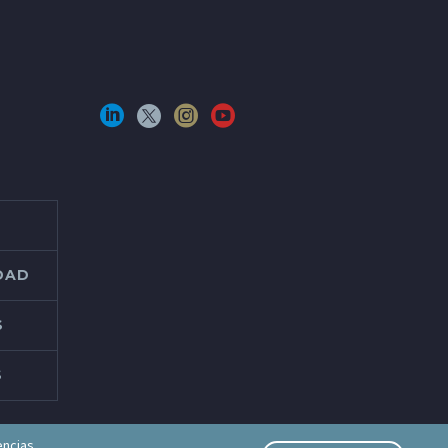
IDAD
S
S
encias