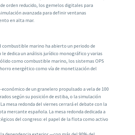
de orden reducido, los gemelos digitales para
simulación avanzada para definir ventanas
ento en alta mar.
l combustible marino ha abierto un periodo de
le dedica un análisis jurídico monográfico y varias
 sólido como combustible marino, los sistemas OPS
 ahorro energético como vía de monetización del
no-económico de un granelero propulsado a vela de 100
ados según su posición de estiba, o la simulación
a mesa redonda del viernes cerrará el debate con la
flota mercante española. La mesa redonda dedicada a
gicos del congreso: el papel de la flota como activo
r la dependencia exterior —con más del 90% del