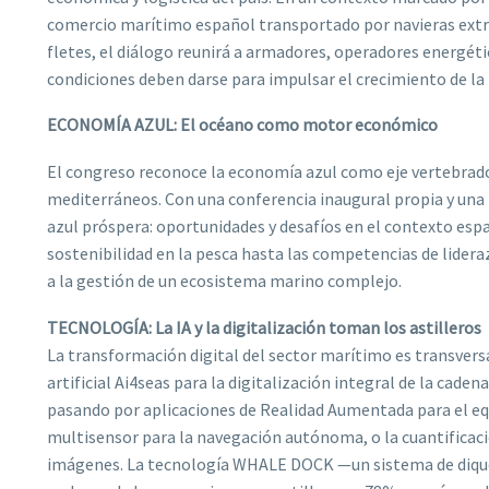
comercio marítimo español transportado por navieras extran
fletes, el diálogo reunirá a armadores, operadores energéti
condiciones deben darse para impulsar el crecimiento de la
ECONOMÍA AZUL: El océano como motor económico
El congreso reconoce la economía azul como eje vertebrador
mediterráneos. Con una conferencia inaugural propia y un
azul próspera: oportunidades y desafíos en el contexto esp
sostenibilidad en la pesca hasta las competencias de lideraz
a la gestión de un ecosistema marino complejo.
TECNOLOGÍA: La IA y la digitalización toman los astilleros
La transformación digital del sector marítimo es transversa
artificial Ai4seas para la digitalización integral de la caden
pasando por aplicaciones de Realidad Aumentada para el eq
multisensor para la navegación autónoma, o la cuantificac
imágenes. La tecnología WHALE DOCK —un sistema de dique 