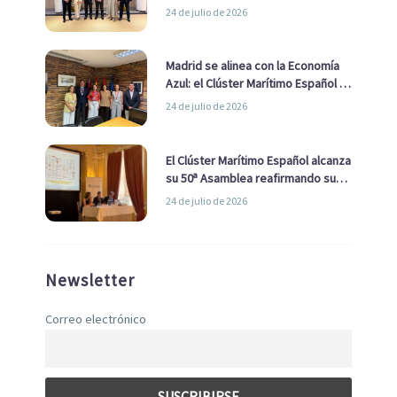
impulsar una estrategia Nacional
24 de julio de 2026
de Economía Azul
Madrid se alinea con la Economía
Azul: el Clúster Marítimo Español y
la Real Liga Naval avanzan alianzas
24 de julio de 2026
con el Ayuntamiento
El Clúster Marítimo Español alcanza
su 50ª Asamblea reafirmando su
liderazgo en la Economía Azul
24 de julio de 2026
Newsletter
Correo electrónico