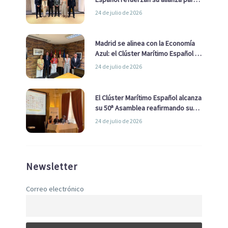
impulsar una estrategia Nacional
24 de julio de 2026
de Economía Azul
Madrid se alinea con la Economía
Azul: el Clúster Marítimo Español y
la Real Liga Naval avanzan alianzas
24 de julio de 2026
con el Ayuntamiento
El Clúster Marítimo Español alcanza
su 50ª Asamblea reafirmando su
liderazgo en la Economía Azul
24 de julio de 2026
Newsletter
Correo electrónico