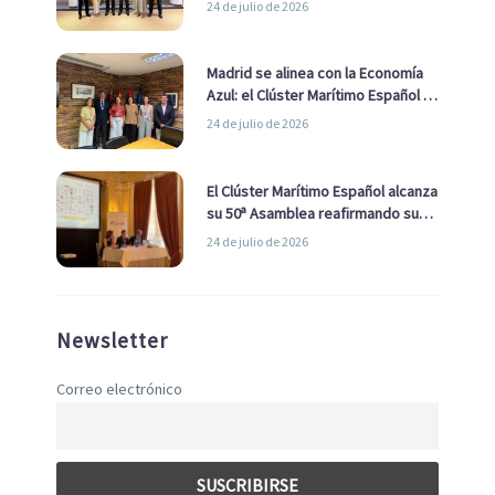
24 de julio de 2026
de Economía Azul
Madrid se alinea con la Economía
Azul: el Clúster Marítimo Español y
la Real Liga Naval avanzan alianzas
24 de julio de 2026
con el Ayuntamiento
El Clúster Marítimo Español alcanza
su 50ª Asamblea reafirmando su
liderazgo en la Economía Azul
24 de julio de 2026
Newsletter
Correo electrónico