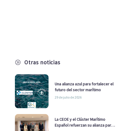
Otras noticias
A
Una alianza azul para fortalecer el
futuro del sector marítimo
29 de julio de 2026
La CEOE y el Clúster Marítimo
Español refuerzan su alianza para
impulsar una estrategia Nacional