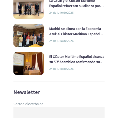
La CEOE y el Clúster Marítimo
Español refuerzan su alianza para
impulsar una estrategia Nacional
24 de julio de 2026
de Economía Azul
Madrid se alinea con la Economía
Azul: el Clúster Marítimo Español y
la Real Liga Naval avanzan alianzas
24 de julio de 2026
con el Ayuntamiento
El Clúster Marítimo Español alcanza
su 50ª Asamblea reafirmando su
liderazgo en la Economía Azul
24 de julio de 2026
Newsletter
Correo electrónico