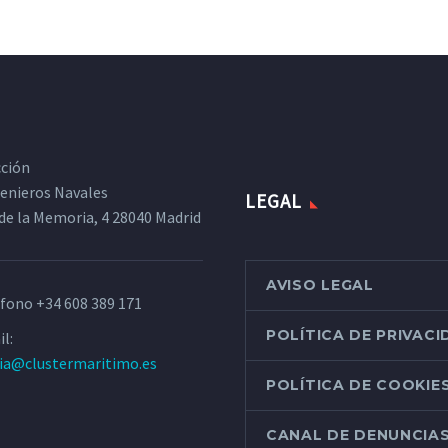
cción
ngenieros Navales
LEGAL
de la Memoria, 4 28040 Madrid
AVISO LEGAL
éfono
+34 608 389 171
POLÍTICA DE PRIVAC
l:
ria@clustermaritimo.es
POLÍTICA DE COOKIE
CANAL DE DENUNCIA