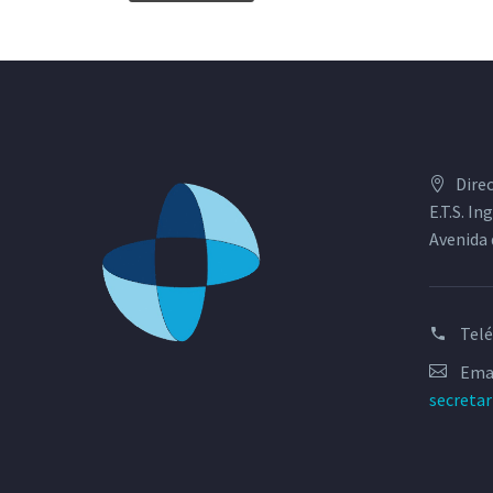
Dire
E.T.S. I
Avenida 
Tel
Emai
secreta