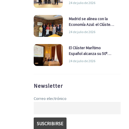
refuerzan su alianza para
24 de julio de 2026
impulsar una estrategia
Nacional de Economía Azul
Madrid se alinea con la
Economía Azul: el Clúster
Marítimo Español y la Real
24 de julio de 2026
Liga Naval avanzan
alianzas con el
Ayuntamiento
El Clúster Marítimo
Español alcanza su 50ª
Asamblea reafirmando su
24 de julio de 2026
liderazgo en la Economía
Azul
Newsletter
Correo electrónico