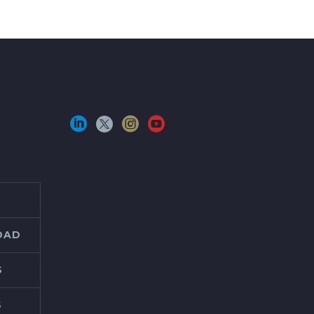
IDAD
S
S