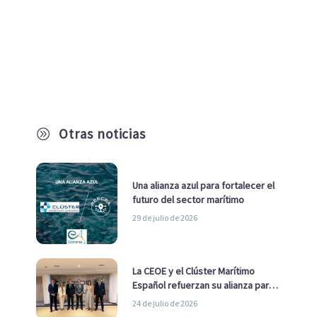
Otras noticias
A
Una alianza azul para fortalecer el
futuro del sector marítimo
29 de julio de 2026
La CEOE y el Clúster Marítimo
Español refuerzan su alianza para
impulsar una estrategia Nacional
24 de julio de 2026
de Economía Azul