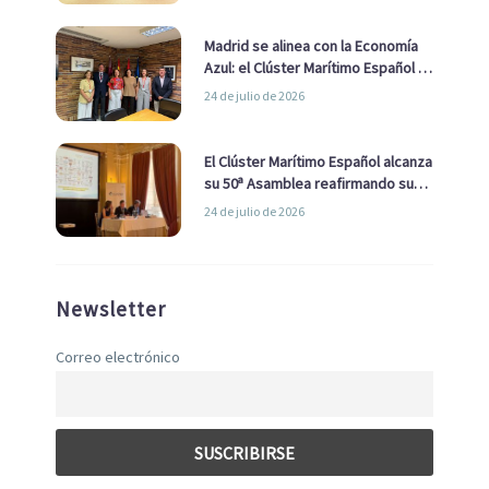
Madrid se alinea con la Economía
Azul: el Clúster Marítimo Español y
la Real Liga Naval avanzan alianzas
24 de julio de 2026
con el Ayuntamiento
El Clúster Marítimo Español alcanza
su 50ª Asamblea reafirmando su
liderazgo en la Economía Azul
24 de julio de 2026
Newsletter
Correo electrónico