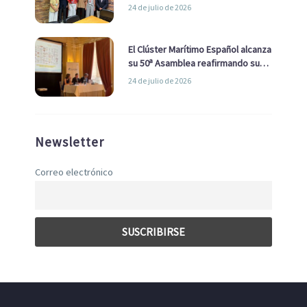
la Real Liga Naval avanzan alianzas
24 de julio de 2026
con el Ayuntamiento
El Clúster Marítimo Español alcanza
su 50ª Asamblea reafirmando su
liderazgo en la Economía Azul
24 de julio de 2026
Newsletter
Correo electrónico