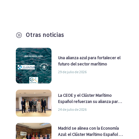
Otras noticias
A
Una alianza azul para fortalecer el
futuro del sector marítimo
29 de julio de 2026
La CEOE y el Clúster Marítimo
Español refuerzan su alianza para
impulsar una estrategia Nacional
24 de julio de 2026
de Economía Azul
Madrid se alinea con la Economía
Azul: el Clúster Marítimo Español y